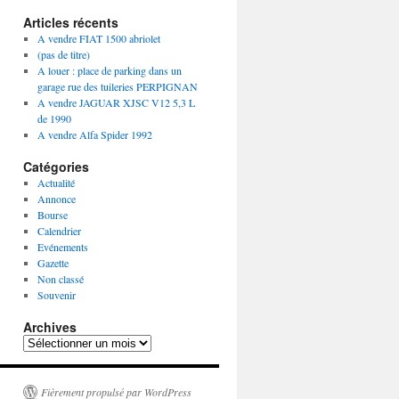
Articles récents
A vendre FIAT 1500 abriolet
(pas de titre)
A louer : place de parking dans un
garage rue des tuileries PERPIGNAN
A vendre JAGUAR XJSC V12 5,3 L
de 1990
A vendre Alfa Spider 1992
Catégories
Actualité
Annonce
Bourse
Calendrier
Evénements
Gazette
Non classé
Souvenir
Archives
Archives
Fièrement propulsé par WordPress