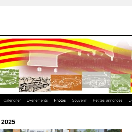
Calendrier
Evénements
Photos
Souvenir
Petites annonces
L
 2025