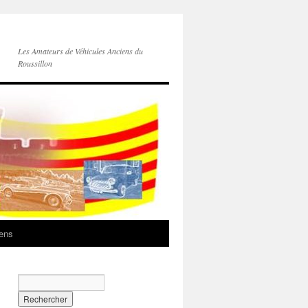
Les Amateurs de Véhicules Anciens du
Roussillon
iens