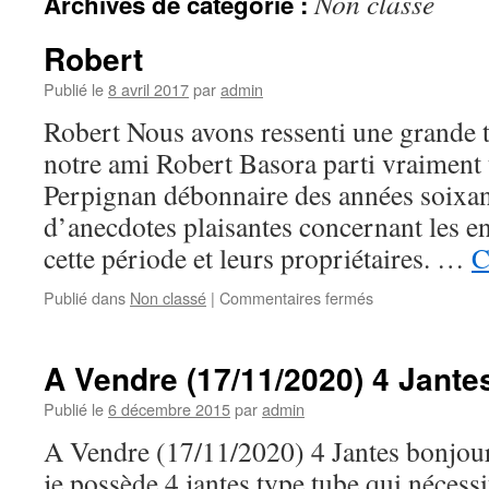
Non classé
Archives de catégorie :
Robert
Publié le
8 avril 2017
par
admin
Robert Nous avons ressenti une grande t
notre ami Robert Basora parti vraiment 
Perpignan débonnaire des années soixant
d’anecdotes plaisantes concernant les e
cette période et leurs propriétaires. …
C
sur
Publié dans
Non classé
|
Commentaires fermés
Robert
A Vendre (17/11/2020) 4 Jante
Publié le
6 décembre 2015
par
admin
A Vendre (17/11/2020) 4 Jantes bonjour
je possède 4 jantes type tube qui nécess