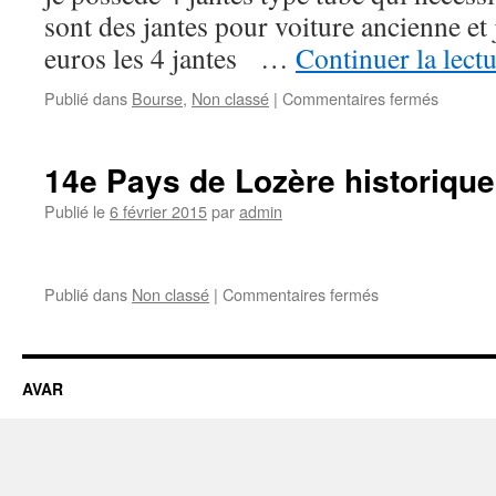
sont des jantes pour voiture ancienne et
euros les 4 jantes …
Continuer la lect
sur
Publié dans
Bourse
,
Non classé
|
Commentaires fermés
A
Vendre
(17/11/
14e Pays de Lozère historique
4
Jantes
Publié le
6 février 2015
par
admin
sur
Publié dans
Non classé
|
Commentaires fermés
14e
Pays
de
Lozère
AVAR
historique